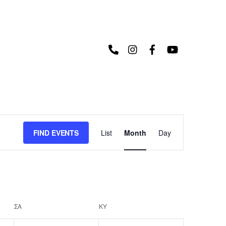
Event
FIND EVENTS
List
Month
Day
Views
Navigation
ΣΑ
ΚΥ