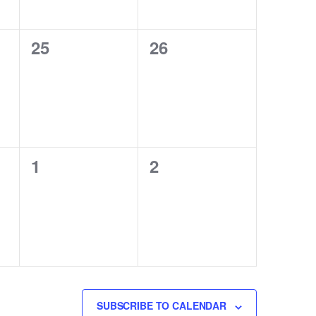
0
0
25
26
events,
events,
0
0
1
2
events,
events,
SUBSCRIBE TO CALENDAR