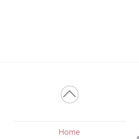
Back
to
top
Home