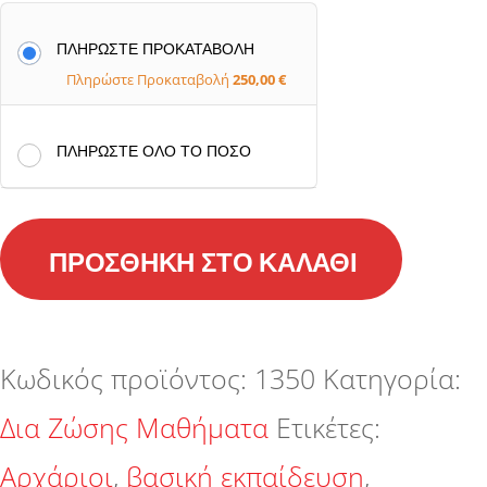
ΠΛΗΡΏΣΤΕ ΠΡΟΚΑΤΑΒΟΛΉ
Πληρώστε Προκαταβολή
250,00
€
ΠΛΗΡΏΣΤΕ ΌΛΟ ΤΟ ΠΟΣΌ
ΒΑΣΙΚΉ
ΠΡΟΣΘΉΚΗ ΣΤΟ ΚΑΛΆΘΙ
ΕΚΠΑΊΔΕΥΣΗ
ΠΟΔΟΛΟΓΊΑΣ
Κωδικός προϊόντος:
1350
Κατηγορία:
ΘΕΣΣΑΛΟΝΊΚΗ
Δια Ζώσης Μαθήματα
Ετικέτες:
27/03/2026
Αρχάριοι
,
βασική εκπαίδευση
,
-