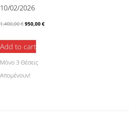
10/02/2026
Original
Η
1.400,00
€
950,00
€
price
τρέχουσα
Add to cart
was:
τιμή
Μόνο 3 Θέσεις
1.400,00 €.
είναι:
Απομένουν!
950,00 €.