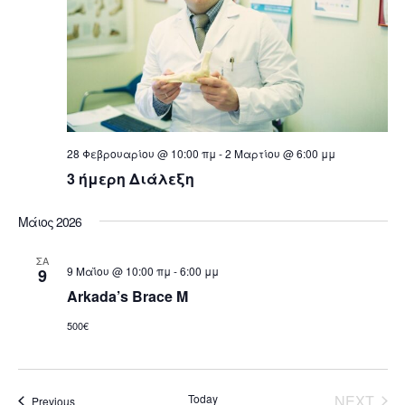
28 Φεβρουαρίου @ 10:00 πμ
-
2 Μαρτίου @ 6:00 μμ
3 ήμερη Διάλεξη
Μάιος 2026
ΣΑ
9 Μαΐου @ 10:00 πμ
-
6:00 μμ
9
Arkada’s Brace M
500€
Today
NEXT
Events
Previous