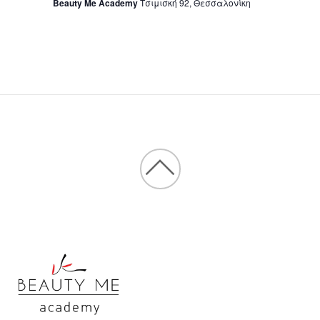
Beauty Me Academy
Τσιμισκή 92, Θεσσαλονίκη
Back
to
top