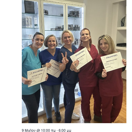
Navig
E
C
T
D
A
T
E
.
9 Μαΐου @ 10:00 πμ
-
6:00 μμ