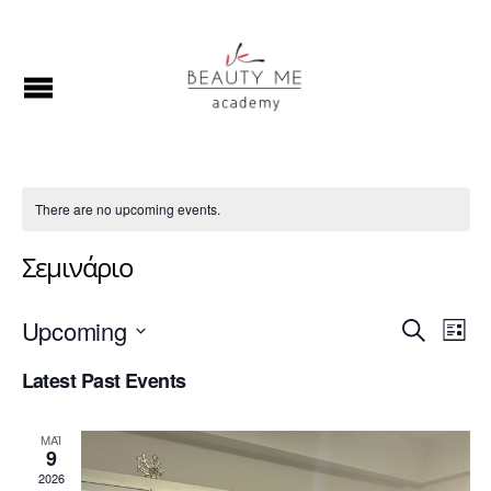
There are no upcoming events.
Σεμινάριο
Event
Upcoming
Ev
S
L
E
I
S
Vi
Searc
Latest Past Events
A
S
R
Na
T
E
and
C
ΜΆΙ
H
9
Views
L
2026