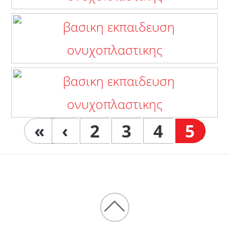
«
‹
2
3
4
5
Back