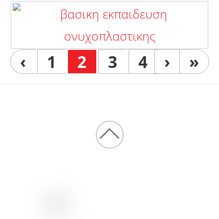
‹
1
2
3
4
›
»
Back
to
top